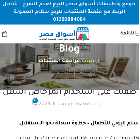
موقع وتطبيقات أسواق مصر للبيع لعدم التفرغ.. شامل
Skip to navigation
الربط مع منصة المنتجات للربح بنظام العمولة
Skip to main content
01090884084
القائمة
Blog
الرئيسية
/
مراجعة المنتجات
مراجعة المنتجات
سلم البوتي للأطفال – اجعل تدريب
طفلك على استخدام المرحاض أسهل
0
aswaqeg
On نوفمبر 8, 2023
سلم البوتي للأطفال – خطوة سهلة نحو الاستقلال
هل تبحث عن طريقة سهلة لمساعدة طفلك على تعلم