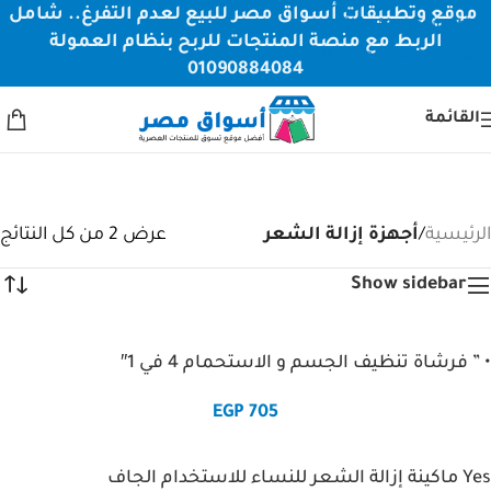
موقع وتطبيقات أسواق مصر للبيع لعدم التفرغ.. شامل
Skip to navigation
الربط مع منصة المنتجات للربح بنظام العمولة
Skip to main content
01090884084
القائمة
أجهزة إزالة الشعر
الأقسام
الرئيسية
/
أجهزة إزالة الشعر
عرض ⁦2⁩ من كل النتائج
Show sidebar
• ” فرشاة تنظيف الجسم و الاستحمام 4 في 1″
EGP
705
Yes ماكينة إزالة الشعر للنساء للاستخدام الجاف