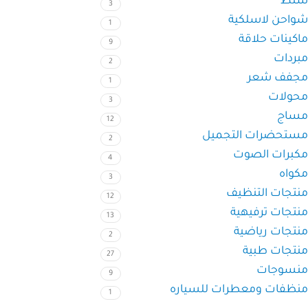
شنط
3
شواحن لاسلكية
1
ماكينات حلاقة
9
مبردات
2
مجفف شعر
1
محولات
3
مساج
12
مستحضرات التجميل
2
مكبرات الصوت
4
مكواه
3
منتجات التنظيف
12
منتجات ترفيهية
13
منتجات رياضية
2
منتجات طبية
27
منسوجات
9
منظفات ومعطرات للسياره
1