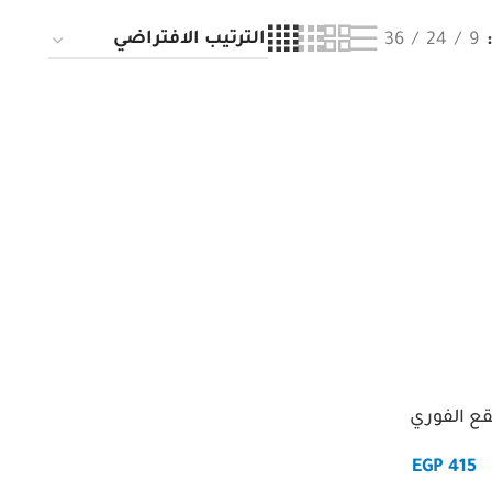
36
24
9
ع الفوري
EGP
415