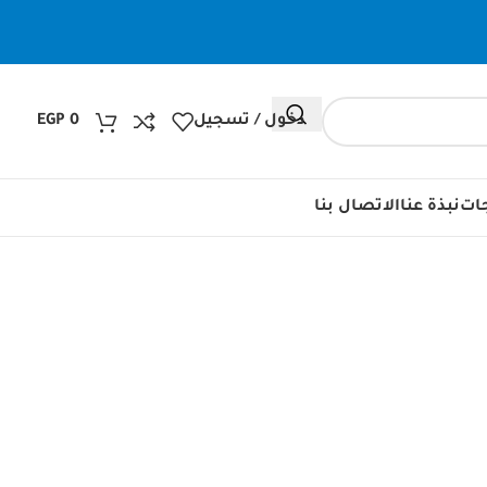
دخول / تسجيل
0
EGP
جات
نبذة عنا
الاتصال بنا
ة
اور
أكسسوارات سيارة
إضاءات خارجية
إلكترونيات
اضاءة داخلية
افة الشخصية
الهواتف المحمولة
بنطلونات
تابلت
تخييم
حوامل
ديكور
مكواه
منتجات التنظيف
منتجات ترفيهية
منتجات رياضية
منتجات طبية