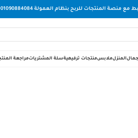
صة المنتجات للربح بنظام العمولة 01090884084
جمال
المنزل
ملابس
منتجات ترفيهية
سلة المشتريات
مراجعة المنت
نظافة الشخصي
 المطبخ
أدوات تخزين
أدوات قياس
أدوات كهربائية
أدوات مكتبيه
أدوات يدوية
أس
رة
الصحه والجمال
العناية بالأسنان
العناية بالجلد
العناية بالشعر
المنزل
النظ
لاقة
مبردات
مجفف شعر
محولات
مساج
مستحضرات التجميل
مكبرات الصوت
منسوجات
منظفات ومعطرات للسياره