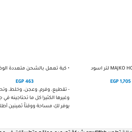
• كبة تعمل بالشحن متعددة الو
EGP
463
EGP
1,705
- تقطيع، وفرم، وعجن، وخلط، وتحض
وغيرها الكثير! كل ما تحتاجينه في ج
يوفر لكِ مساحة ووقتاً ثمينين أط
-