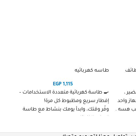
ظائف
طاسه كهربائيه
عصار
EGP
1,115
ير ،
🍳 طاسة كهربائية متعددة الاستخدامات –
عصّار
هاز واحد
إفطار سريع ومظبوط كل مرة!
كباية!
لب هسه .
وفّر وقتك، وابدأ يومك بنشاط مع طاسة
تخيل 
البيض الذكية!
الطبي
🟢 الجملة التسويقية:
عصير
طاسة واحدة، 4 استخدامات، وإفطار جاهز
مجهود