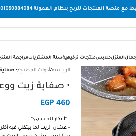
صة المنتجات للربح بنظام العمولة 01090884084
جمال
المنزل
ملابس
منتجات ترفيهية
سلة المشتريات
مراجعة المنت
الرئيسية
/
أدوات المطبخ
/
• صفاية
• صفاية زيت وو
EGP
460
– *أفكار للمحتوى:*
– عشان الزيت لما بيتقلي فيه أكت