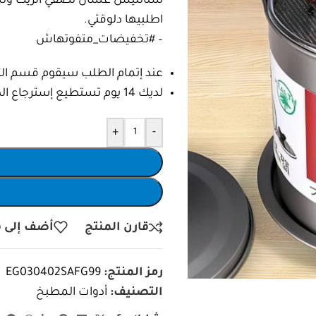
ستانليس عشان تصفي الزيت وتستخ
اطلبيها دلوقتي.
– #تخفيضات_متفوتهاش
عند إتمام الطلب سيقوم قسم التأك
لديك 14 يوم تستطيع إسترجاع الطلب واسترداد المبلغ بالكامل.
+
-
قارن المنتج
أضف إلى ق
رمز المنتج:
EG030402SAFG99
التصنيف:
أدوات المطبخ