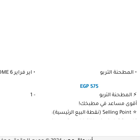
• المطحنة التربو
• اير فراير MAJKO HOME 6 لتر اسود
EGP
575
⚡ المطحنة التربو
- 1
أقوى مساعد في مطبخك!
⭐ Selling Point (نقطة البيع الرئيسية):
كل مرة تطحني فيها التوابل… هتحسي إن
الأكل طعمه اتغيّر تمامًا!
المطحنة التربو هتديكي نكهة فريش، طحن