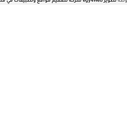
تطوير egy4Web شركة تصميم مواقع وتطبيقات في مصر