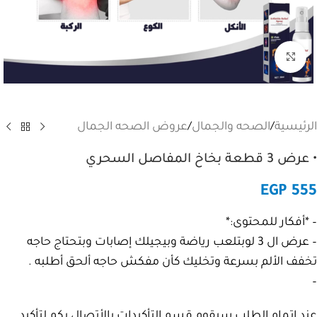
Click to enlarge
الرئيسية
/
الصحه والجمال
/
عروض الصحه الجمال
• عرض 3 قطعة بخاخ المفاصل السحري
EGP
555
– *أفكار للمحتوى:*
– عرض ال 3 لوبتلعب رياضة وبيجيلك إصابات وبتحتاج حاجه
تخفف الألم بسرعة وتخليك كأن مفكش حاجه ألحق أطلبه .
–
عند إتمام الطلب سيقوم قسم التأكيدات بالأتصال بكم لتأكيد