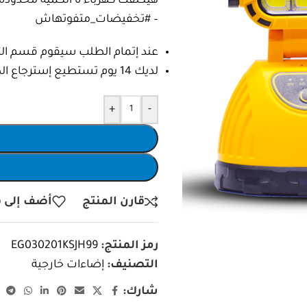
هيكلفك كهرباء ة الكمية محدودة 
– #تخفيضات_متفوتهاش
عند إتمام الطلب سيقوم قسم التأك
لديك 14 يوم تستطيع إسترجاع الطلب واسترداد المبلغ بالكامل.
+
-
قارن المنتج
أضف إلى ق
رمز المنتج:
EG030201KSJH99
التصنيف:
إضاءات خارجية
شارك: