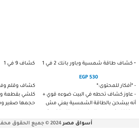
• كشاف طاقة شمسية وباور بانك 2 في 1
كشاف 9 في 1
EGP
530
- *أفكار للمحتوى:*
كشاف وقلم وفتّ
- عاوز كشاف تحطه في البيت ضوءه قوي +
كلشي بقطعة وحد
أنه بيشحن بالطاقة الشمسية يعني مش
حجمها صغير وفاي
هيكلفك كهرباء + انه فيه باور بانك الكمية
محدودة .
أسواق مصر
2024 © جميع الحقوق محفوظة
-