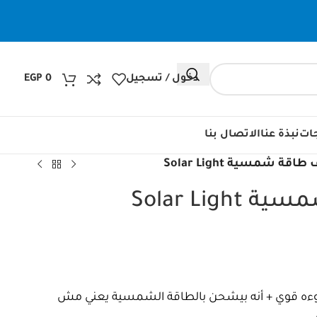
دخول / تسجيل
0
EGP
جات
نبذة عنا
الاتصال بنا
قة شمسية Solar Light
Solar Lig
وءه قوي + أنه بيشحن بالطاقة الشمسية يعني مش