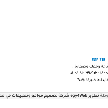
EGP
715
احة ومفك وصفّارة..
ة! 🔦✍️🧰أداة ذكية،
دتها كبيرة! 💪🔧
تطوير egy4Web شركة تصميم مواقع وتطبيقات في مصر