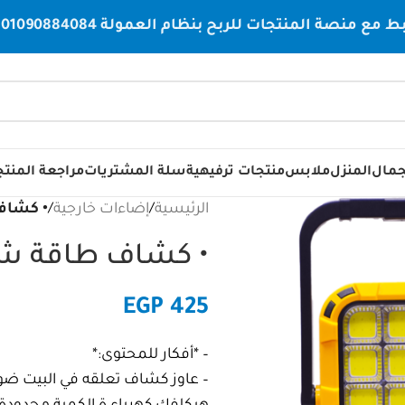
صة المنتجات للربح بنظام العمولة 01090884084
جمال
المنزل
ملابس
منتجات ترفيهية
سلة المشتريات
مراجعة المنت
الرئيسية
/
إضاءات خارجية
/
• كشاف طا
• كشاف طاقة شمسية ht
EGP
425
– *أفكار للمحتوى:*
– عاوز كشاف تعلقه في البيت ض