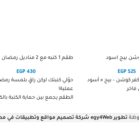
طقم 1 كنبه مع 2 مناديل رمضان
EGP
430
EGP
525
نر طاولة مع 2 كفر كوشن – بيج × أسود
حوّلي كنبتك لركن راقٍ بلمسة رمضا
فاخر
عملية!
الطقم يجمع بين حماية الكنبة بالك
مفرشين جانبيين (مناديل) بإطار مط
يمنح شكل ديكوري مميز.
تطوير egy4Web شركة تصميم مواقع وتطبيقات في مصر