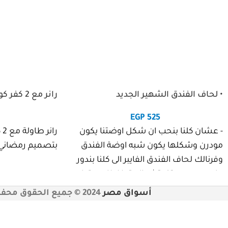
• لحاف الفندق الشهير الجديد
رانر مع 2 كفر كوشن بيج اسود
EGP
525
- عشان كلنا بنحب ان شكل اوضتنا يكون
را
مودرن وشكلها يكون شبه اوضة الفندق
بتصميم رمضاني 
وفرنالك لحاف الفندق الفايبر الى كلنا بندور
عليه بسعر ميتفوتش الحقوا اطلبوه قبل
نفاذ الكمية.
أسواق مصر
2024 © جميع الحقوق محفوظة
-