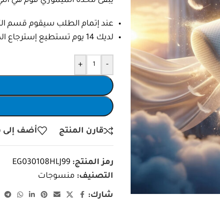
يبقى مخدة الميموري فوم هي ال
عند إتمام الطلب سيقوم قسم التأك
لديك 14 يوم تستطيع إسترجاع الطلب واسترداد المبلغ بالكامل.
+
-
قارن المنتج
أضف إلى ق
رمز المنتج:
EG030108HLJ99
التصنيف:
منسوجات
شارك: