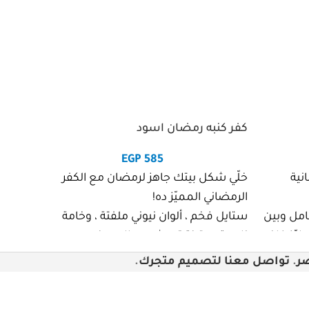
كفر كنبه رمضان اسود
ماسك ا
EGP
585
نية
خلّي شكل بيتك جاهز لرمضان مع الكفر
ماسك ا
الرمضاني المميّز ده!
✨ خلي
امل وبين
ستايل فخم ، ألوان نيوني ملفتة ، وخامة
تتكشك
رّز فاخر
ناعمة ومتينة تعيش معاك سنين.
ليه هتحبه؟
اللي 
.
تواصل معنا لتصميم متجرك
.
عشان بيغيّر شكل المكان تمامًا
مهما 
وبيحسّسك بأجواء رمضان… من غير ما