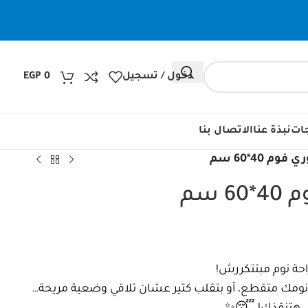
دخول / تسجيل
0
EGP
جات
نبذة عنا
الاتصال بنا
م 40*60 سم
 سم
 نومك متقطع، أو بتقلب كتير عشان تلاقي وضعية مريحة…