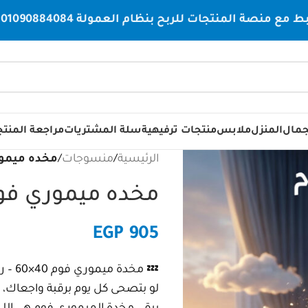
صة المنتجات للربح بنظام العمولة 01090884084
جمال
المنزل
ملابس
منتجات ترفيهية
سلة المشتريات
مراجعة المنت
الرئيسية
/
منسوجات
/
مخده ميموري فو
مخده ميموري فوم 40*60
EGP
905
💤 مخدة ميموري فوم 40×60 – راحة نوم مبتتكررش!
لو بتصحى كل يوم برقبة واجعاك،