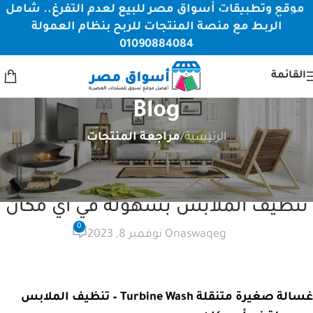
موقع وتطبيقات أسواق مصر للبيع لعدم التفرغ.. شامل
Skip to navigation
الربط مع منصة المنتجات للربح بنظام العمولة
Skip to main content
01090884084
القائمة
Blog
الرئيسية
/
مراجعة المنتجات
مراجعة المنتجات
غسالة صغيرة متنقلة Turbine Wash –
تنظيف الملابس بسهولة في أي مكان
0
aswaqeg
On نوفمبر 8, 2023
غسالة صغيرة متنقلة Turbine Wash – تنظيف الملابس